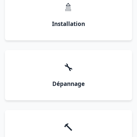
🚿
Installation
🔧
Dépannage
🔨