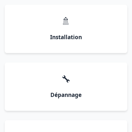
🚿
Installation
🔧
Dépannage