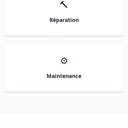
🔨
Réparation
⚙️
Maintenance