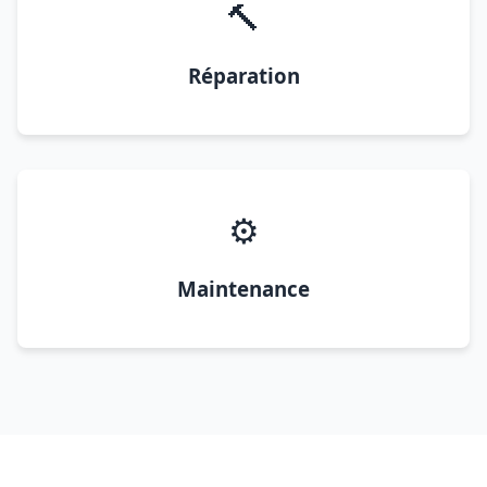
🔨
Réparation
⚙️
Maintenance