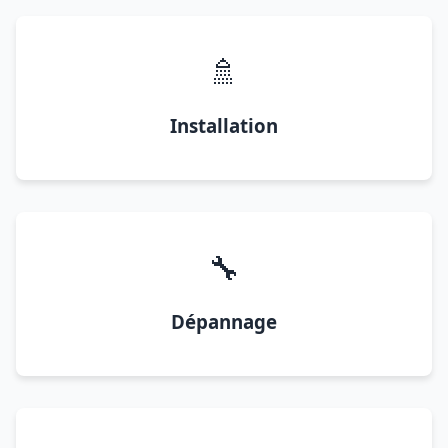
🚿
Installation
🔧
Dépannage