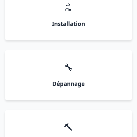
🚿
Installation
🔧
Dépannage
🔨