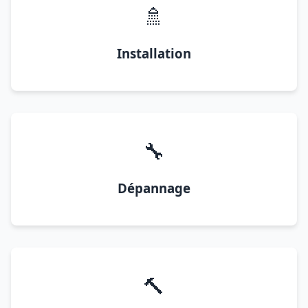
🚿
Installation
🔧
Dépannage
🔨