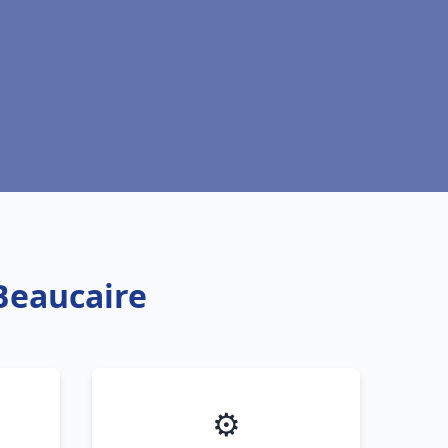
 Beaucaire
⚙️