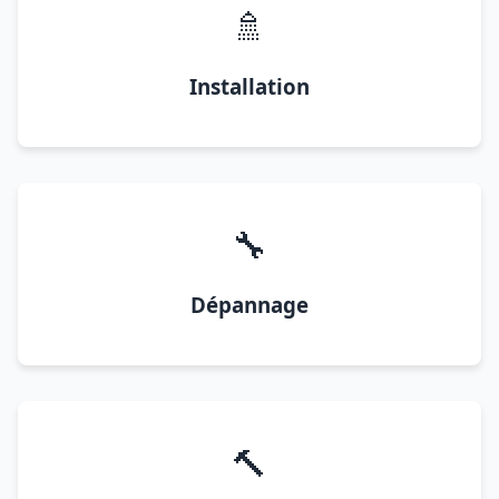
🚿
Installation
🔧
Dépannage
🔨