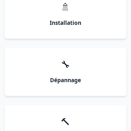
🚿
Installation
🔧
Dépannage
🔨