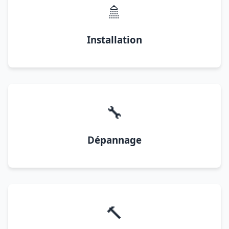
🚿
Installation
🔧
Dépannage
🔨