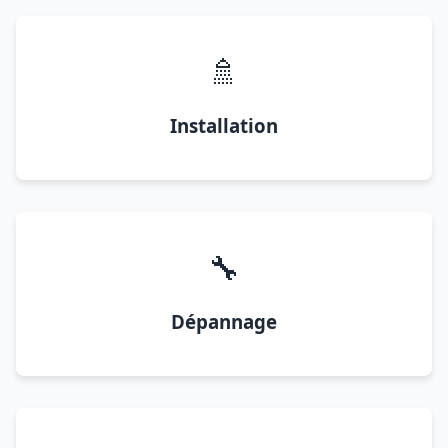
🚿
Installation
🔧
Dépannage