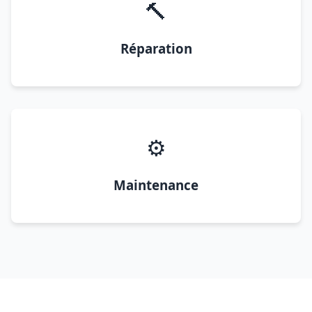
🔨
Réparation
⚙️
Maintenance