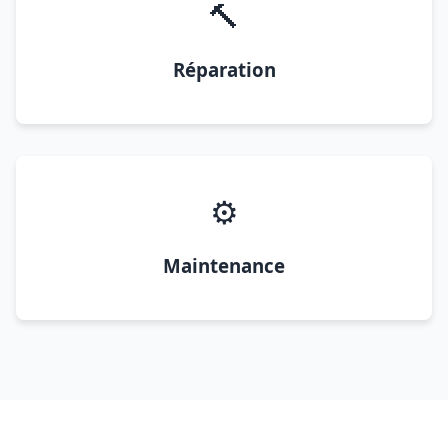
🔨
Réparation
⚙️
Maintenance