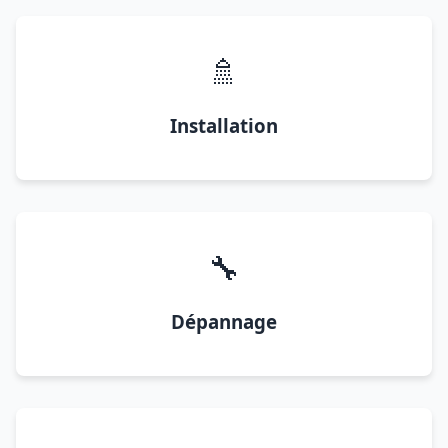
🚿
Installation
🔧
Dépannage