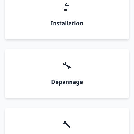
🚿
Installation
🔧
Dépannage
🔨