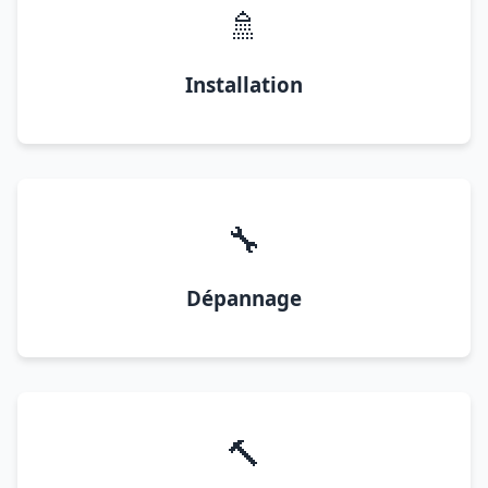
🚿
Installation
🔧
Dépannage
🔨