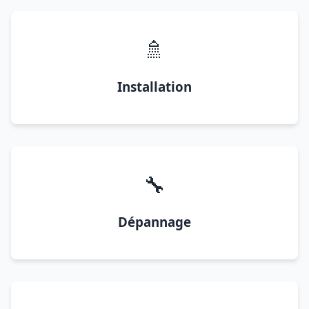
🚿
Installation
🔧
Dépannage