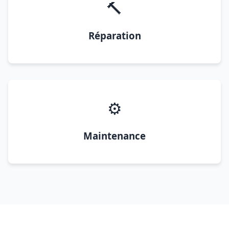
🔨
Réparation
⚙️
Maintenance