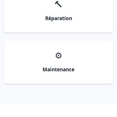
🔨
Réparation
⚙️
Maintenance