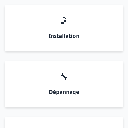
🚿
Installation
🔧
Dépannage