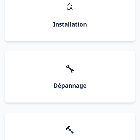
🚿
Installation
🔧
Dépannage
🔨