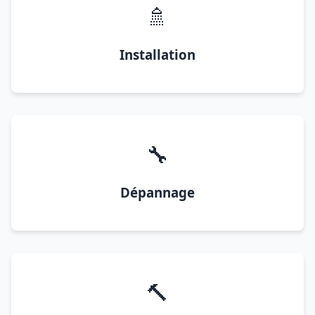
🚿
Installation
🔧
Dépannage
🔨