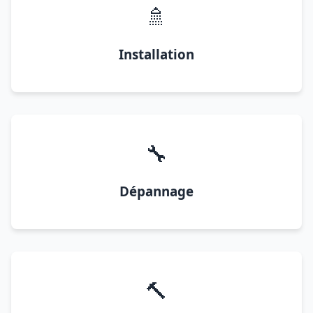
🚿
Installation
🔧
Dépannage
🔨