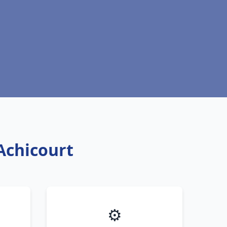
 Achicourt
⚙️