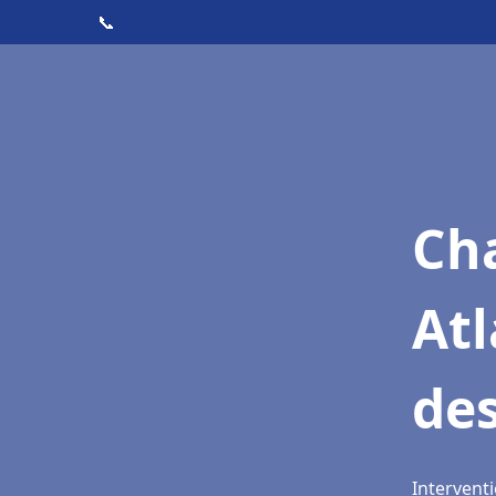
📞
Cha
Atl
de
Interventi