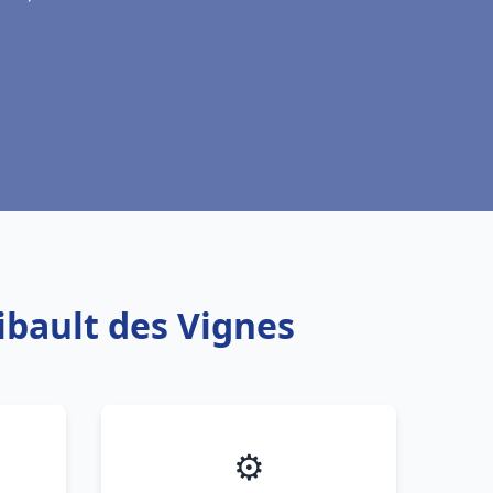
hibault des Vignes
⚙️