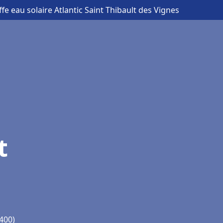
fe eau solaire Atlantic Saint Thibault des Vignes
t
7400)