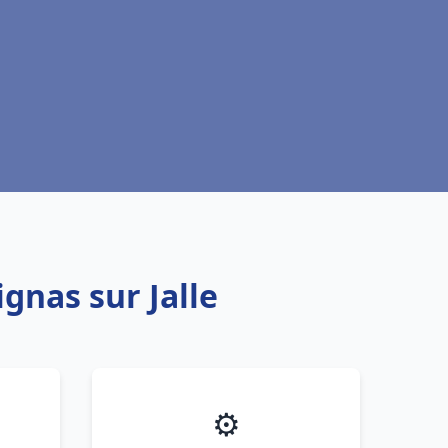
ignas sur Jalle
⚙️