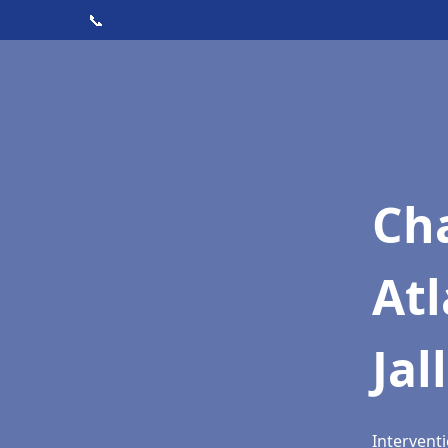
📞
Cha
Atl
Jal
Interventi