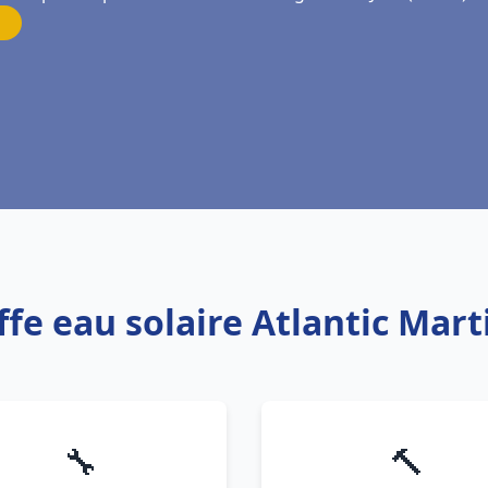
fe eau solaire Atlantic Mart
🔧
🔨