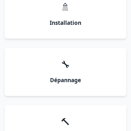
🚿
Installation
🔧
Dépannage
🔨