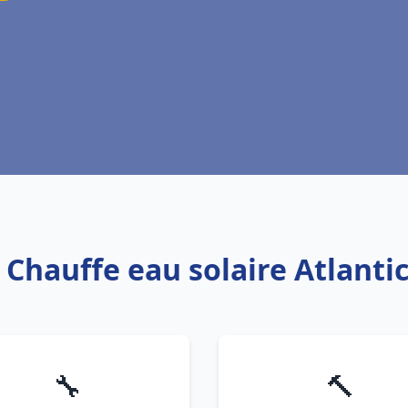
: Chauffe eau solaire Atlanti
🔧
🔨