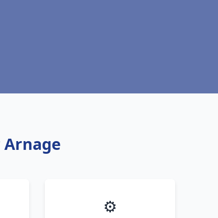
c Arnage
⚙️