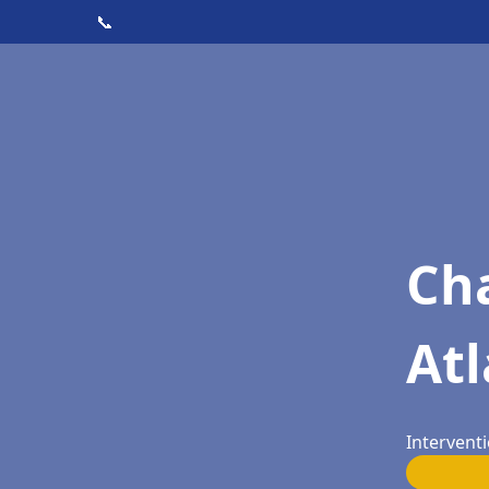
📞
Cha
Atl
Intervent