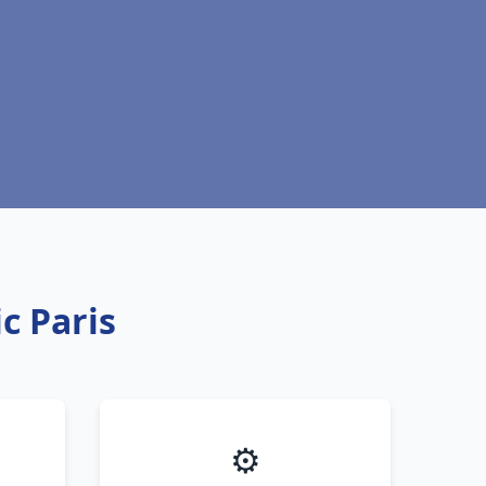
c Paris
⚙️